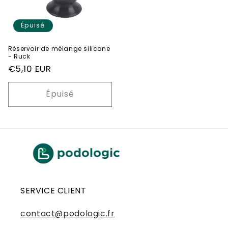
Épuisé
Réservoir de mélange silicone
- Ruck
Prix
€5,10 EUR
habituel
Épuisé
SERVICE CLIENT
contact@podologic.fr