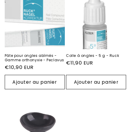
o
n
:
Pâte pour ongles abîmés -
Colle à ongles - 5 g - Ruck
Gamme orthonyxie - Peclavus
Prix
€11,90 EUR
Prix
€10,90 EUR
habituel
habituel
Ajouter au panier
Ajouter au panier