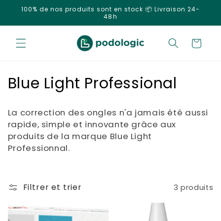
et
100% de nos produits sont en stock 📦 Livraison 24-
passer
48h
au
contenu
Panier
C
Blue Light Professional
o
La correction des ongles n'a jamais été aussi
l
rapide, simple et innovante grâce aux
produits de la marque Blue Light
l
Professionnal.
e
c
Filtrer et trier
3 produits
t
i