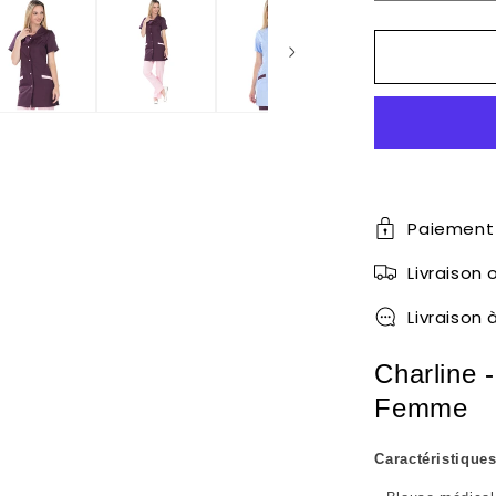
la
quantité
de
Charline
-
Blouse
3/4
-
Manches
courtes
Paiement 
-
Livraison
Femme
-
Livraison 
85
cm
Charline 
Femme
Caractéristiques