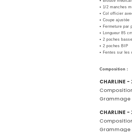
• Blouse médica
• 1/2 manches m
• Col officier av
• Coupe ajustée
• Fermeture par 
• Longueur 85 c
• 2 poches bass
• 2 poches BIP
• Fentes sur les
Composition :
CHARLINE -
Composition
Grammage 
CHARLINE - 
Composition
Grammage 