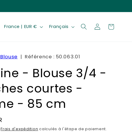
P
L
Connexion
Panier
France | EUR €
Français
a
a
y
n
s
g
 Blouse
| Référence :
50.063.01
/
u
ine - Blouse 3/4 -
r
e
é
hes courtes -
g
i
e - 85 cm
o
n
R
.
Frais d'expédition
calculés à l'étape de paiement.