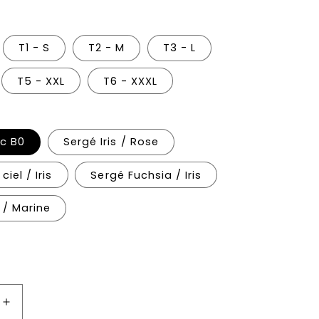
T1 - S
T2 - M
T3 - L
T5 - XXL
T6 - XXXL
nc B0
Sergé Iris / Rose
ciel / Iris
Sergé Fuchsia / Iris
 / Marine
Augmenter