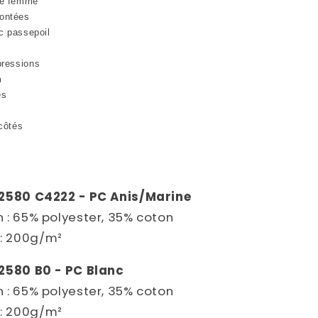
le femme
ontées
ec passepoil
pressions
m
es
 côtés
 2580 C4222 - PC Anis/Marine
 : 65% polyester, 35% coton
: 200g/m²
2580 B0 - PC Blanc
 : 65% polyester, 35% coton
: 200g/m²