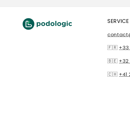
SERVICE
contact
🇫🇷
+33 
🇧🇪
+32 
🇨🇭
+41 