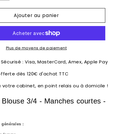
la
quantité
Ajouter au panier
de
Charline
-
Blouse
3/4
-
Plus de moyens de paiement
Manches
courtes
Sécurisé : Visa, MasterCard, Amex, Apple Pay
-
 offerte dès 120€ d'achat TTC
Femme
-
à votre cabinet, en point relais ou à domicile !
85
cm
- Blouse 3/4 - Manches courtes -
 générales :