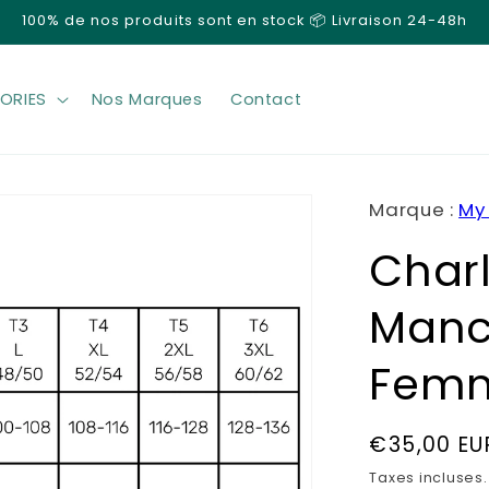
100% de nos produits sont en stock 📦 Livraison 24-48h
ORIES
Nos Marques
Contact
Marque :
My
Charl
Manc
Femm
Prix
€35,00 EU
habituel
Taxes incluses