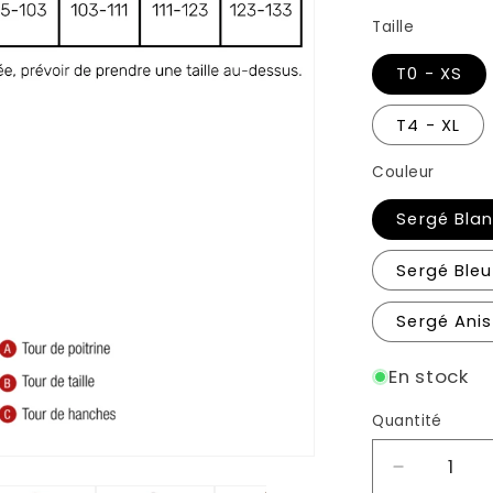
Taille
T0 - XS
T4 - XL
Couleur
Sergé Bla
Sergé Bleu 
Sergé Anis
En stock
Quantité
Réduire